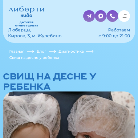
детская
стоматология
Люберцы,
Работаем
Кирова, 3, м. Жулебино
с 9:00 до 21:00
Главная
Блог
Диагностика
Свищ на десне у ребенка
СВИЩ НА ДЕСНЕ У
РЕБЕНКА