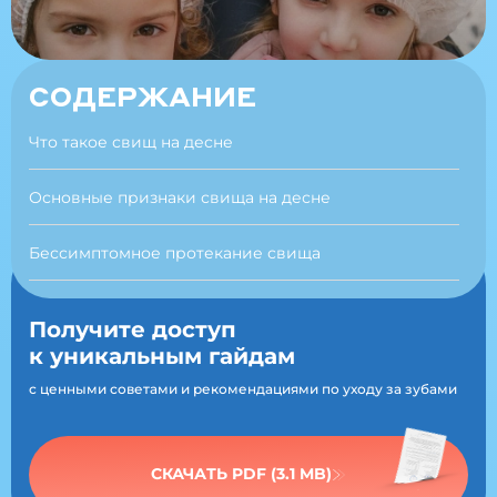
СОДЕРЖАНИЕ
Что такое свищ на десне
Основные признаки свища на десне
Бессимптомное протекание свища
Причины появления свища на десне у ребенка
Получите доступ
к уникальным гайдам
Как связаны зачатки зубов и свищ
с ценными советами и рекомендациями по уходу за зубами
Чем опасен свищ у ребенка
СКАЧАТЬ PDF (3.1 MB)
Может ли свищ повлиять на зачаток постоянного
зуба