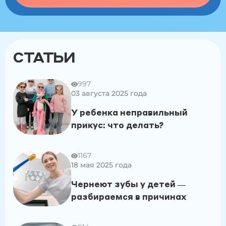
Может ли свищ привести к удалению молочного
или постоянного зуба
Диагностика свища на десне у ребенка
СТАТЬИ
Важность обращения к стоматологу
997
03 августа 2025 года
Лечение свища на десне у ребенка
У ребенка неправильный
прикус: что делать?
Медикаментозное лечение
Хирургический метод
1167
18 мая 2025 года
Обработка и дезинфекция
Чернеют зубы у детей —
разбираемся в причинах
Профилактические мероприятия