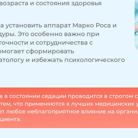
возраста и состояния здоровья
са установить аппарат Марко Роса и
уры. Это особенно важно при
очности и сотрудничества с
омогает сформировать
тологу и избежать психологического
е в состоянии седации проводится в строгом
тем, что применяются в лучших медицинских
ет любое неблагоприятное влияние на органи
циента.