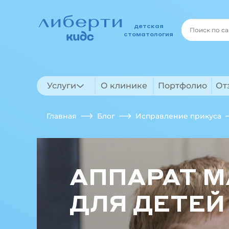
детская
стоматология
Услуги
О клинике
Портфолио
От
Главная
Блог
Исправление прикуса
АППАРАТ М
ДЛЯ ДЕТЕЙ