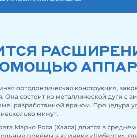
ИТСЯ РАСШИРЕН
ПОМОЩЬЮ АППАР
мная ортодонтическая конструкция, закр
 Она состоит из металлической дуги с в
еме, разработанной врачом. Процедура у
 несколько минут.
та Марко Роса (Хааса) длится в среднем 
рольные приёмы в клинике «Либерти», гд