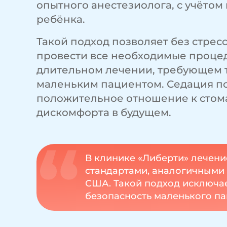
опытного анестезиолога, с учётом 
ребёнка.
Такой подход позволяет без стрес
провести все необходимые процед
длительном лечении, требующем т
маленьким пациентом. Седация п
положительное отношение к стома
дискомфорта в будущем.
В клинике «Либерти» лечени
стандартами, аналогичными 
США. Такой подход исключа
безопасность маленького па