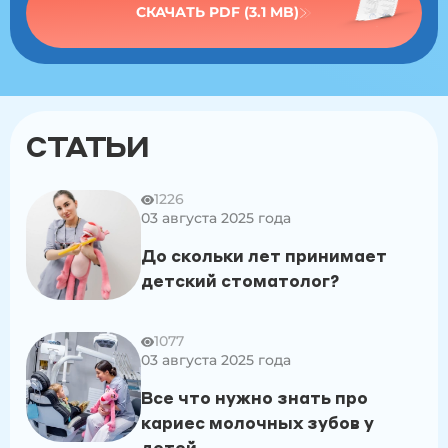
СКАЧАТЬ PDF (3.1 MB)
Чем опасно слишком раннее удаление
Что, если вообще нет зачатка
Про адентию
СТАТЬИ
Про ретенцию
1226
Когда стоит делать рентген после удаления
03 августа 2025 года
молочного зуба
До скольки лет принимает
Если постоянный зуб не появляется
детский стоматолог?
1077
03 августа 2025 года
Все что нужно знать про
кариес молочных зубов у
детей