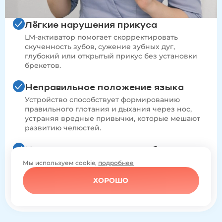
Лёгкие нарушения прикуса
LM-активатор помогает скорректировать
скученность зубов, сужение зубных дуг,
глубокий или открытый прикус без установки
брекетов.
Неправильное положение языка
Устройство способствует формированию
правильного глотания и дыхания через нос,
устраняя вредные привычки, которые мешают
развитию челюстей.
Начальная подготовка зубов
Используется как первый этап перед брекетами,
Мы используем cookie,
подробнее
помогая подготовить зубы и мышцы к более
ХОРОШО
активной коррекции.