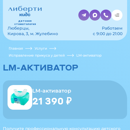
детская
стоматология
Люберцы,
Работаем
Кирова, 3, м. Жулебино
с 9:00 до 21:00
Главная
Услуги
Исправление прикуса у детей
LM-активатор
LM-АКТИВАТОР
LM-активатор
21 390 ₽
Получите профессиональную
консультацию детского