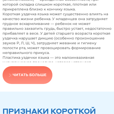
которой складка слишком короткая, плотная или
прикреплена близко к кончику языка.
Короткая уздечка языка может существенно влиять на
качество жизни ребенка. У младенцев она затрудняет
грудное вскармливание — ребенок не может
правильно захватить грудь, быстро устает, недостаточно
прибавляет в весе. У детей старшего возраста короткая
уздечка нарушает дикцию (особенно произношение
звуков Р, Л, Ш, Ч), затрудняет жевание и гигиену
полости рта, может провоцировать формирование
неправильного прикуса.
Пластика уздечки языка — это малоинвазивная
хирургическая процедура, которая устраняет
ограничение подвижности языка. Современные
методики позволяют провести коррекцию быстро,
ЧИТАТЬ БОЛЬШЕ
безболезненно и с минимальным восстановительным
периодом. Операция занимает 10-15 минут, выполняется
под местной анестезией (у детей с повышенной
тревожностью — в седации или под наркозом), и
ребенок в тот же день возвращается к обычной жизни.
Важно понимать, что пластика уздечки языка
проводится строго по медицинским показаниям после
ПРИЗНАКИ КОРОТКОЙ
консультации с педиатром, логопедом или ортодонтом.