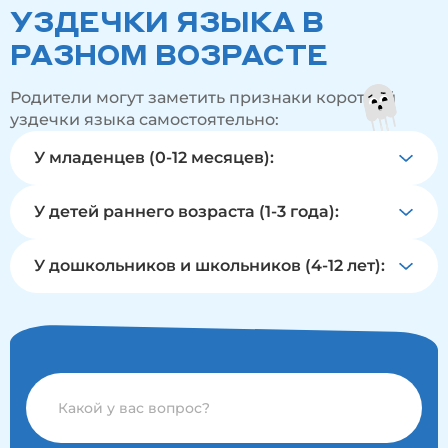
Не каждая короткая уздечка требует хирургической
УЗДЕЧКИ ЯЗЫКА В
коррекции — во многих случаях достаточно
логопедических упражнений и специальной
РАЗНОМ ВОЗРАСТЕ
гимнастики для растяжения уздечки.
Родители могут заметить признаки короткой
уздечки языка самостоятельно:
У младенцев (0-12 месяцев):
У детей раннего возраста (1-3 года):
У дошкольников и школьников (4-12 лет):