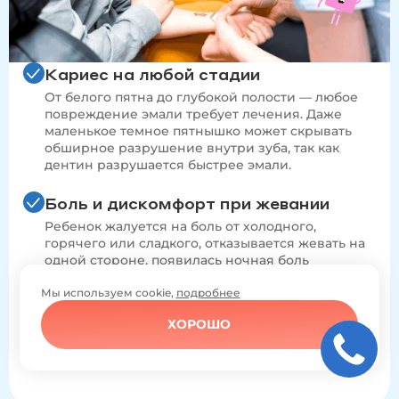
Кариес на любой стадии
От белого пятна до глубокой полости — любое
повреждение эмали требует лечения. Даже
маленькое темное пятнышко может скрывать
обширное разрушение внутри зуба, так как
дентин разрушается быстрее эмали.
Боль и дискомфорт при жевании
Ребенок жалуется на боль от холодного,
горячего или сладкого, отказывается жевать на
одной стороне, появилась ночная боль
Мы используем cookie,
подробнее
Травмы зубов
Сколы, трещины эмали, потемнение зуба после
ХОРОШО
удара, подвижность зуба — любая травма
требует осмотра стоматолога.