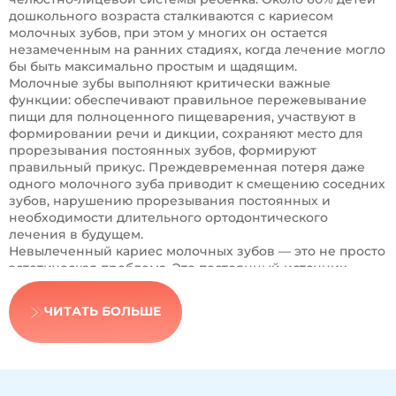
дошкольного возраста сталкиваются с кариесом
молочных зубов, при этом у многих он остается
незамеченным на ранних стадиях, когда лечение могло
бы быть максимально простым и щадящим.
Молочные зубы выполняют критически важные
функции: обеспечивают правильное пережевывание
пищи для полноценного пищеварения, участвуют в
формировании речи и дикции, сохраняют место для
прорезывания постоянных зубов, формируют
правильный прикус. Преждевременная потеря даже
одного молочного зуба приводит к смещению соседних
зубов, нарушению прорезывания постоянных и
необходимости длительного ортодонтического
лечения в будущем.
Невылеченный кариес молочных зубов — это не просто
эстетическая проблема. Это постоянный источник
инфекции, который может повредить зачаток
постоянного зуба, расположенного непосредственно
ЧИТАТЬ БОЛЬШЕ
под молочным. Инфекция легко проникает в челюстную
кость и разрушает формирующийся постоянный зуб
еще до его прорезывания.
Современная детская стоматология располагает
широким арсеналом методов лечения молочных зубов