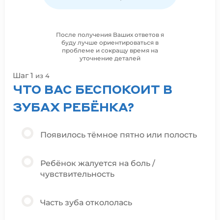
После получения Ваших ответов я
буду лучше ориентироваться в
проблеме и сокращу время на
уточнение деталей
Шаг 1
Ша
из 4
ЧТО ВАС БЕСПОКОИТ В
К
ЗУБАХ РЕБЁНКА?
Д
Появилось тёмное пятно или полость
Ребёнок жалуется на боль /
чувствительность
Часть зуба откололась