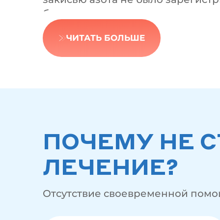
безопасность метода.
Седация не заменяет местную ан
ЧИТАТЬ БОЛЬШЕ
незаметно для ребёнка. После ок
ПОЧЕМУ НЕ 
ЛЕЧЕНИЕ?
Отсутствие своевременной помо