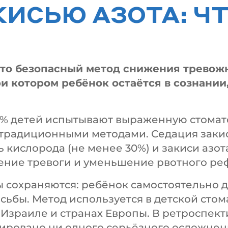
ИСЬЮ АЗОТА: ЧТ
 это безопасный метод снижения тревожн
и котором ребёнок остаётся в сознании
 43% детей испытывают выраженную стомат
традиционными методами. Седация закис
 кислорода (не менее 30%) и закиси азота
ение тревоги и уменьшение рвотного ре
 сохраняются: ребёнок самостоятельно д
ьбы. Метод используется в детской стома
 Израиле и странах Европы. В ретроспек
рировано ни одного серьёзного осложнен