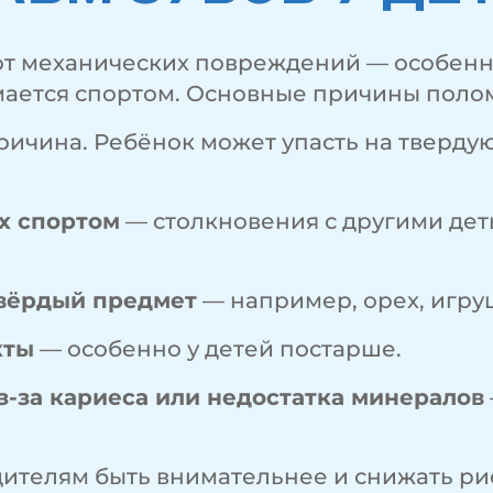
от механических повреждений — особенно
имается спортом. Основные причины полом
ичина. Ребёнок может упасть на твердую
х спортом
— столкновения с другими дет
твёрдый предмет
— например, орех, игру
кты
— особенно у детей постарше.
з-за кариеса или недостатка минералов
ителям быть внимательнее и снижать ри