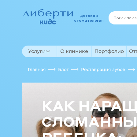
детская
стоматология
Услуги
О клинике
Портфолио
От
Главная
Блог
Реставрация зубов
КАК НАРА
СЛОМАННЫЙ