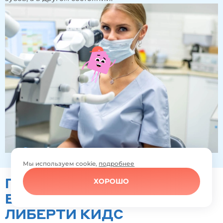
Мы используем cookie,
подробнее
ПОДРОБНЕЕ О ЛЕЧЕНИИ —
ХОРОШО
В ВИДЕО ОТ ЭКСПЕРТОВ
ЛИБЕРТИ КИДС