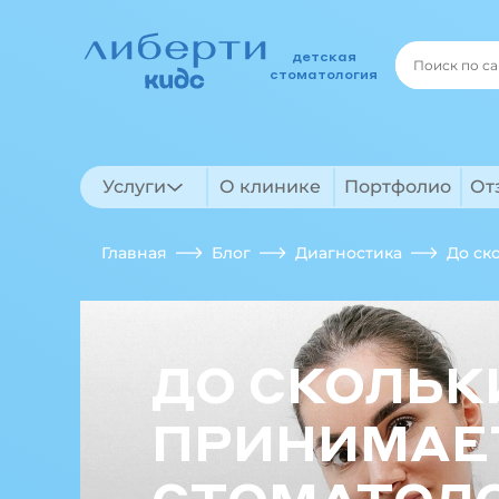
детская
стоматология
Услуги
О клинике
Портфолио
От
Главная
Блог
Диагностика
До ск
ДО СКОЛЬК
ПРИНИМАЕ