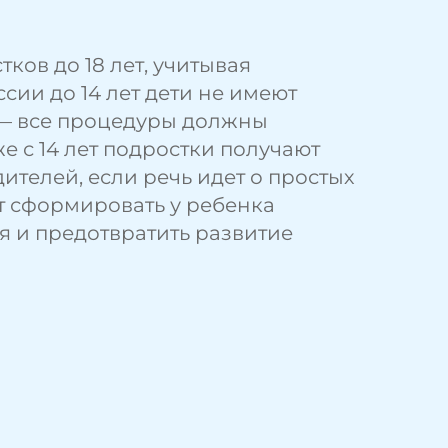
детскому стоматологу?
Выбор времени визита
ков до 18 лет, учитывая
ссии до 14 лет дети не имеют
Рекомендации по подготовке ребенка
— все процедуры должны
 с 14 лет подростки получают
Можно ли водить ребенка к взрослому
ителей, если речь идет о простых
стоматологу?
т сформировать у ребенка
я и предотвратить развитие
Психологический аспект лечения детей
Почему важно формировать
положительное отношение к
стоматологу
До какого возраста разрешено
посещать детского стоматолога
Почему важно лечить молочные зубы