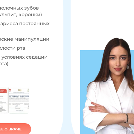
молочных зубов
ульпит, коронки)
ариеса постоянных
еские манипуляции
олости рта
 условиях седации
ота)
Е О ВРАЧЕ