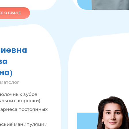
Е О ВРАЧЕ
иевна
ва
на)
оматолог
молочных зубов
ульпит, коронки)
ариеса постоянных
еские манипуляции