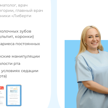
матолог, врач
гории, главный врач
иники «Либерти
молочных зубов
ульпит, коронки)
ариеса постоянных
еские манипуляции
олости рта
 условиях седации
ота)