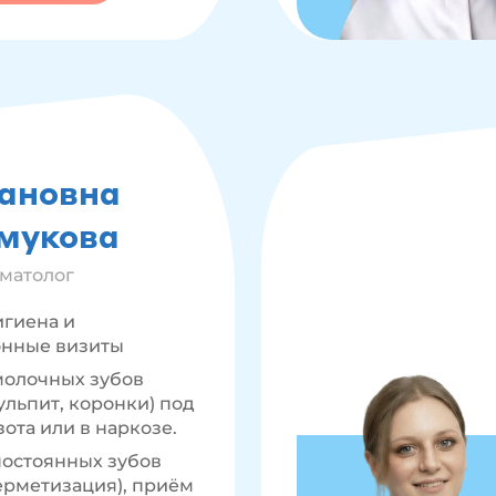
ановна
мукова
оматолог
игиена и
онные визиты
молочных зубов
ульпит, коронки) под
зота или в наркозе.
остоянных зубов
герметизация), приём