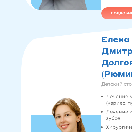
ПОДРОБНЕ
Елена
Дмитр
Долго
(Рюми
Детский ст
Лечение 
(кариес, п
Лечение к
зубов
Хирургич