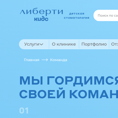
детская
стоматология
Услуги
О клинике
Портфолио
От
Главная
Команда
МЫ ГОРДИМ
СВОЕЙ КОМА
01