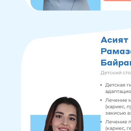
Асият
Рамаз
Байра
Детский ст
Детская г
адаптаци
Лечение 
(кариес, п
закисью а
Лечение п
(кариес, 