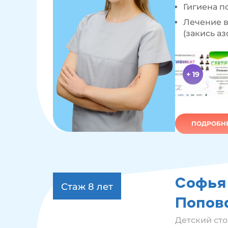
Гигиена п
Лечение в
(закись аз
+ 19
ПОДРОБНЕ
Софья
Стаж 8
лет
Попов
Детский ст