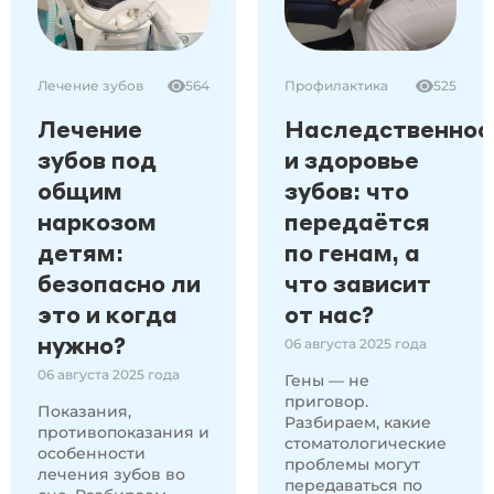
Лечение зубов
564
Профилактика
525
Лечение
Наследственнос
зубов под
и здоровье
общим
зубов: что
наркозом
передаётся
детям:
по генам, а
безопасно ли
что зависит
это и когда
от нас?
нужно?
06 августа 2025 года
06 августа 2025 года
Гены — не
приговор.
Показания,
Разбираем, какие
противопоказания и
стоматологические
особенности
проблемы могут
лечения зубов во
передаваться по