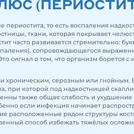
ЛЮС (ПЕРИОСТИТ
е периостита, то есть воспаления надк
стницы, ткани, которая покрывает челюстн
тит часто развивается стремительно: бук
спаления), сопровождающегося выраженн
о сигнал о том, что организм борется с
и хроническим, серозным или гнойным. В
ма, при которой под надкостницей скапли
венны также общая слабость и ухудшение 
бенно если инфекция начинает распростр
гие расположенные рядом структуры кост
твенный способ избежать тяжёлых осложн