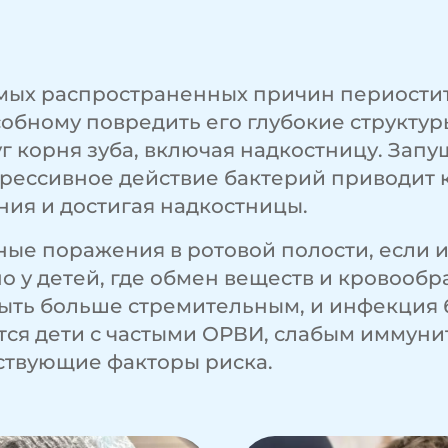
самых распространенных причин периости
обному повредить его глубокие структур
круг корня зуба, включая надкостницу. За
Агрессивное действие бактерий приводит к
ия и достигая надкостницы.
ые поражения в ротовой полости, если их
но у детей, где обмен веществ и кровооб
ть больше стремительным, и инфекция б
тся дети с частыми ОРВИ, слабым иммуните
ествующие факторы риска.