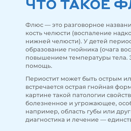
ЧТО ТАКОЕ Ф
Флюс — это разговорное названи
кость челюсти (воспаление надко
нижней челюсти). У детей периос
образование гнойника (очага во
повышением температуры тела. Эт
помощь.
Периостит может быть острым ил
встречается острая гнойная фор
картине такой патологии свойст
болезненное и угрожающее, осо
например, область губы или дру
диагностика и лечение — единс