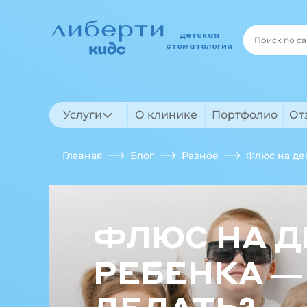
детская
стоматология
Услуги
О клинике
Портфолио
От
Главная
Блог
Разное
Флюс на де
ФЛЮС НА Д
РЕБЕНКА —