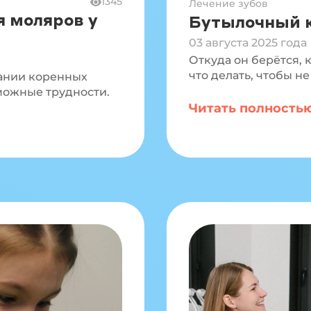
1345
Лечение зубов
 моляров у
Бутылочный к
03 августа 2025 года
Откуда он берётся, 
что делать, чтобы н
вании коренных
можные трудности.
Читать полность