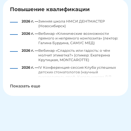
Повышение квалификации
2026 г. —
Зимняя школа НМСИ ДЕНТМАСТЕР
(Новосибирск)
2026 г. —
Вебинар «Клинические возможности
прямого и непрямого композита» (лектор:
Галина Бурдина, САМУС МЕД)
2026 г. —
Вебинар «Сладость или гадость: о чём
молчит этикетка?» (спикер: Екатерина
Крутицкая, MONTCAROTTE)
2026 г. —
IV Конференция-сессия Клуба успешных
детских стоматологов (научный
руководитель проф. Кисельникова Л.П.,
Москва)
Показать еще
2026 г. —
Курс «Циркониевые коронки на передней и
жевательной группе зубов в детской
стоматологии» (спикер: Раушания
Шарипова, Москва)
2025 г. —
Практический курс «Реставрация всех
групп зубов с применением композитного
материала» (спикеры: Татьяна Макеева, Ася
Мамашева, Kerr)