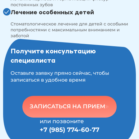
Москва)
постоянных зубов
2024 г. —
Семинар «Восстановление фронтальной
Лечение особенных детей
группы зубов» (лектор: Али Дулатов)
2024 г. —
Конгресс «Искусство реставрации» (Kerr,
Стоматологическое лечение для детей с особыми
Москва)
потребностями с максимальным вниманием и
2024 г. —
Семинар «Современные подходы к
заботой
профилактике и лечению кариеса у детей
разного возраста» (доцент: Зуева Т.Е.)
Получите консультацию
специалиста
Оставьте заявку прямо сейчас, чтобы
записаться в удобное время
ЗАПИСАТЬСЯ НА ПРИЕМ
или позвоните
+7 (985) 774-60-77