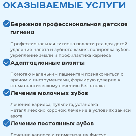
2025 г. —
iTOP Introductory (1 уровень) —
ОКАЗЫВАЕМЫЕ УСЛУГИ
Индивидуальный тренинг
стоматологической профилактики (лектор:
Черников Д.С., ДЕНТМАСТЕР)
Бережная профессиональная детская
2025 г. —
Курс «Фронтальный интенсив» (лектор:
Иван Рузин)
гигиена
2025 г. —
Курс «Лечение и профилактика
воспалительных заболеваний пародонта с
Профессиональная гигиена полости рта для детей:
использованием протокола GBT.
удаление налёта и зубного камня, полировка зубов,
Преимущества. Инновации. Протокол»
укрепление эмали и профилактика кариеса
(Лектор: Островская Ю.В., Swiss Dental
Academy)
Адаптационные визиты
2025 г. —
RESTOCAMP (35 ак.часов, лекторы: Виктор
Помогаю маленьким пациентам познакомиться с
Щербаков, Михаил Баркушин и др.,
ZENCOURSES.PRO)
врачом и инструментами, формирую доверие к
стоматологическому лечению без страха
2025 г. —
Обучение по работе с КТ в стоматологии
«Функции программы Ez3D Plus в
Лечение молочных зубов
стоматологической диагностике» (врач-
рентгенолог: Курасов Д.Н., Пикассо)
Лечение кариеса, пульпита, установка
2025 г. —
IV Конференция-сессия Клуба успешных
металлических коронок, лечение в условиях закиси
детских стоматологов (профессор:
азота
Кисельникова Л.П., Москва)
Лечение постоянных зубов
2024 г. —
XII Международный форум детской
стоматологии (проф. Кисельникова Л.П.,
Лечение кариеса и герметизация фиссур